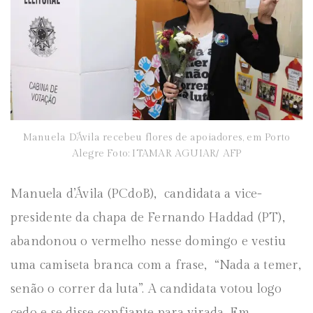
Manuela D’Ávila recebeu flores de apoiadores, em Porto
Alegre Foto: ITAMAR AGUIAR/ AFP
Manuela d’Ávila (PCdoB), candidata a vice-
presidente da chapa de Fernando Haddad (PT),
abandonou o vermelho nesse domingo e vestiu
uma camiseta branca com a frase, “Nada a temer,
senão o correr da luta”. A candidata votou logo
cedo e se disse confiante para virada. Em