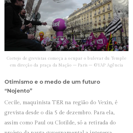
Cortejo de grevistas começa a ocupar o bulevar du Temple
em direção da praça da Nação – Paris – ©YAP Agência
Otimismo e o medo de um futuro
“Nojento”
Cecile, maquinista TER na região do Vexin, é
grevista desde o dia 5 de dezembro. Para ela,
assim como Paul ou Clotilde, só a retirada do
projeto da pauta governamental a interessa.