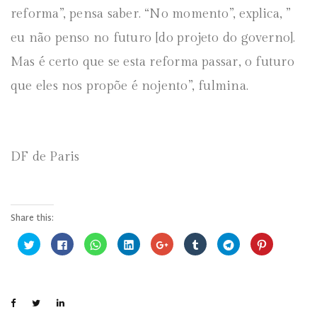
reforma”, pensa saber. “No momento”, explica, ”
eu não penso no futuro [do projeto do governo].
Mas é certo que se esta reforma passar, o futuro
que eles nos propõe é nojento”, fulmina.
DF de Paris
Share this:
C
C
C
C
C
C
C
C
l
l
l
l
o
l
l
l
i
i
i
i
m
i
i
i
q
q
q
q
p
q
q
q
u
u
u
u
a
u
u
u
e
e
e
e
r
e
e
e
p
p
p
p
t
p
p
p
a
a
a
a
i
a
a
a