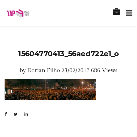
15604770413_56aed722e1_o
by
Dorian Filho
23/02/2017
686 Views