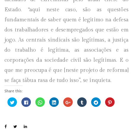
Estado. “aqui neste caso, são as questões
fundamentais de saber quem é legitimo na defesa
dos trabalhadores e desempregados que estão em
jogo. As centrais sindicais são legítimas, a justiça
do trabalho é legítima, as associações e as
corporações da sociedade civil são legítimas. E o
que me preocupa é que [neste projeto de reforma]
se faça tábua rasa de tudo isso”, se inquieta.
Share this:
C
C
C
C
C
C
C
C
l
l
l
l
o
l
l
l
i
i
i
i
m
i
i
i
q
q
q
q
p
q
q
q
u
u
u
u
a
u
u
u
e
e
e
e
r
e
e
e
p
p
p
p
t
p
p
p
a
a
a
a
i
a
a
a