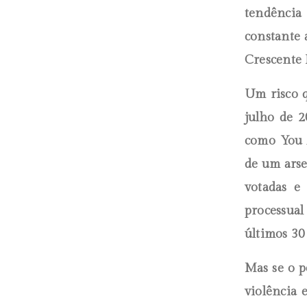
tendência
constante 
Crescente 
Um risco q
julho de 2
como You A
de um arse
votadas e
processual
últimos 30
Mas se o p
violência 