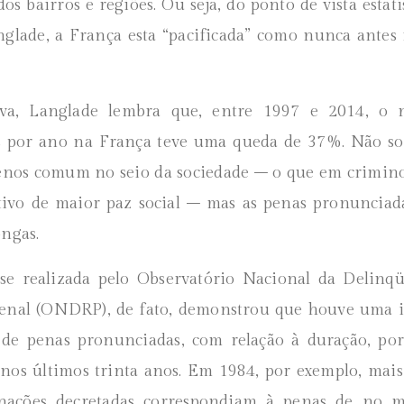
os bairros e regiões. Ou seja, do ponto de vista estatí
glade, a França esta “pacificada” como nunca antes 
a, Langlade lembra que, entre 1997 e 2014, o
s por ano na França teve uma queda de 37%. Não so
nos comum no seio da sociedade – o que em crimino
ivo de maior paz social – mas as penas pronunciad
ongas.
se realizada pelo Observatório Nacional da Delinqü
Penal (ONDRP), de fato, demonstrou que houve uma i
 de penas pronunciadas, com relação à duração, por
nos últimos trinta anos. Em 1984, por exemplo, mai
nações decretadas correspondiam à penas de no 