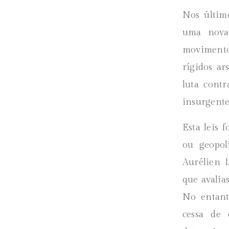
Nos últim
uma nova
movimento
rígidos ar
luta cont
insurgente
Esta leis 
ou geopol
Aurélien 
que avalia
No entanto
cessa de