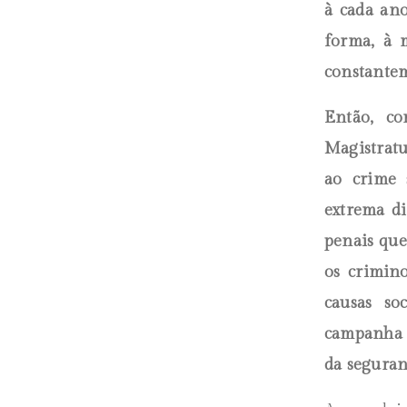
à cada an
forma, à 
constante
Então, co
Magistratu
ao crime 
extrema d
penais que
os crimin
causas so
campanha p
da seguran