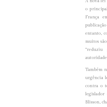
A nova lei
o principa
França em
publicaçã
entanto, 
muitos são
“reduziu 
autoridade
Também no
urgência l
contra o 
legislador
Blisson, ch