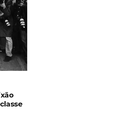
ixão
classe