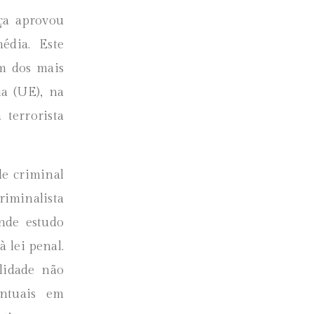
ça aprovou
dia. Este
m dos mais
ia (UE), na
terrorista
de criminal
iminalista
nde estudo
 lei penal.
alidade não
ntuais em