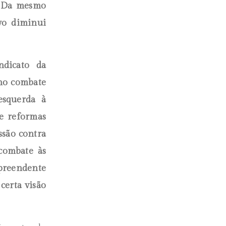
. Da mesmo
vo diminui
ndicato da
 no combate
esquerda à
e reformas
ssão contra
combate às
preendente
certa visão