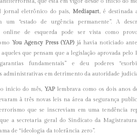
 antiterrorista, que esta em vigor desde o inicio do m
l jornal eletrônico do pais,
Mediapart
, é destinada
 um “estado de urgência permanente”. A descr
o online de esquerda pode ser vista como provo
como
You Agency Press (YAP)
já havia noticiado ant
 aqueles que pensam que a legislação aprovada pelo
garantias fundamentais” e deu poderes “exorbi
s administrativas em detrimento da autoridade judicia
 inicio do mês,
YAP
lembrava como os dois anos de
evaram à três novas leis na área da segurança public
terrorismo que se inscreviam em uma tendência rep
 que a secretaria geral do Sindicato da Magistratur
ama de “ideologia da tolerância zero”.