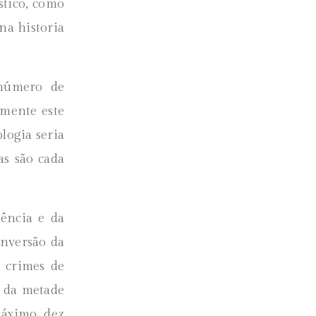
stico, como
na historia
 número de
mente este
logia seria
as são cada
ência e da
nversão da
 crimes de
s da metade
máximo dez