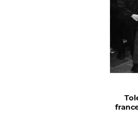
Tol
franc