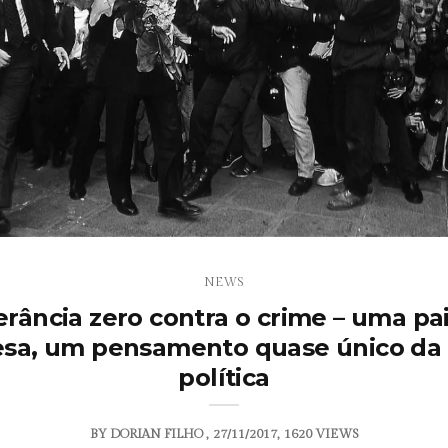
NEWS
erância zero contra o crime – uma pa
esa, um pensamento quase único da 
política
BY
DORIAN FILHO
27/11/2017
1620 VIEWS