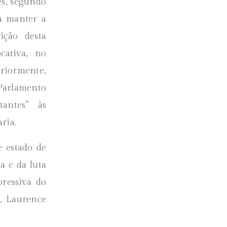
ês, segundo
 a manter a
ição desta
cativa, no
eriormente,
 Parlamento
tantes” às
ria.
 estado de
a e da luta
ressiva do
a, Laurence