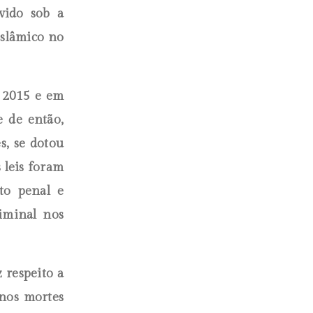
vido sob a
Islâmico no
e 2015 e em
e de então,
s, se dotou
 leis foram
to penal e
riminal nos
 respeito a
enos mortes