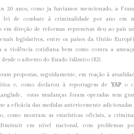
os 20 anos, como ja havíamos mencionado, a Fran
 lei de combate à criminalidade por ano em mé
 em direção de reformas repressivas deu ao país u
senais legislativos, entre os países da União Europé
ra a violência cotidiana bem como contra a ameaça 
 desde o advento do Estado Islâmico (EI).
foram propostas, seguidamente, em reação à atualida
ítica e, como declarou à reportagem de
YAP
o cr
Langlade, estas mudanças foram operadas sem gra
sse a eficácia das medidas anteriormente adicionadas à
, como mostram as estatísticas oficiais, a crimin
 diminuir em nível nacional, com problemas po