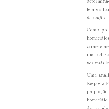
determinad
lembra Lan
da nação.
Como prov
homicidio
crime é me
um indicat
vez mais l
Uma análi
Resposta 
proporção
homicídio 
das conde