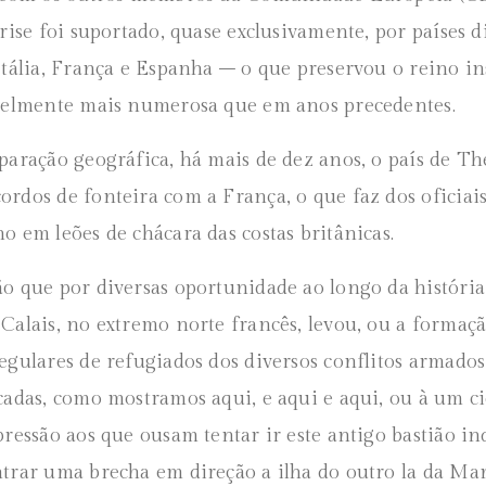
rise foi suportado, quase exclusivamente, por países di
Itália, França e Espanha – o que preservou o reino in
velmente mais numerosa que em anos precedentes.
paração geográfica, há mais de dez anos, o país de T
rdos de fonteira com a França, o que faz dos oficiai
o em leões de chácara das costas britânicas.
o que por diversas oportunidade ao longo da históri
Calais, no extremo norte francês, levou, ou a formaçã
egulares de refugiados dos diversos conflitos armados
cadas, como mostramos aqui, e aqui e aqui, ou à um ci
pressão aos que ousam tentar ir este antigo bastião in
trar uma brecha em direção a ilha do outro la da Ma