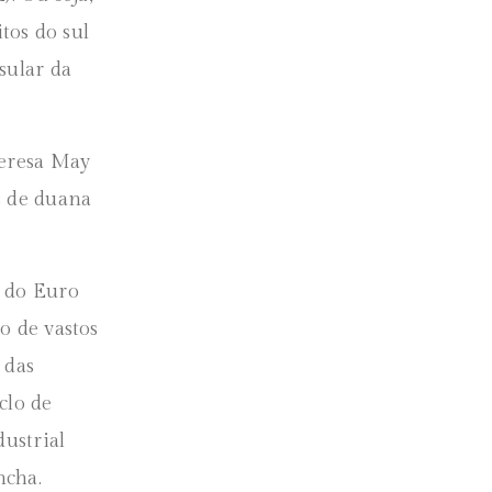
tos do sul
sular da
heresa May
s de duana
a do Euro
o de vastos
 das
clo de
dustrial
ncha.