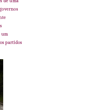
és de uma
governos
nte
s
u um
os partidos