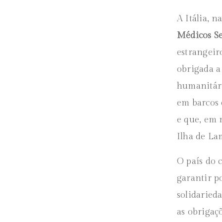
A Itália, 
Médicos S
estrangeir
obrigada a
humanitári
em barcos 
e que, em 
Ilha de La
O país do c
garantir po
solidaried
as obrigaç