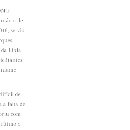
 ONG
itário de
16, se viu
rques
 da Líbia
clitantes,
 infame
ifícil de
 a falta de
mpriu com
arítimo o