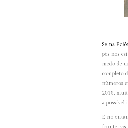
Se na Polô
pés nos es
medo de u
completo d
números ex
2016, muit
a possível
E no entan
fronteiras