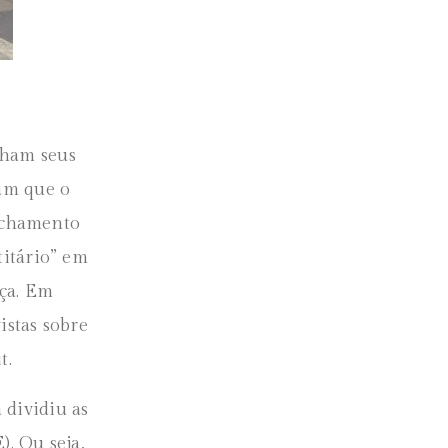
nham seus
ram que o
echamento
titário” em
nça. Em
istas sobre
t.
 dividiu as
. Ou seja,