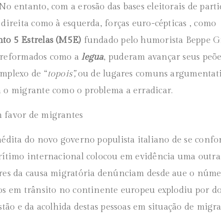
No entanto, com a erosão das bases eleitorais de parti
 direita como à esquerda, forças euro-cépticas , como
o 5 Estrelas (M5E)
fundado pelo humorista Beppe Gri
 reformados como a
legua
, puderam avançar seus peõe
mplexo de “
topois”,
ou de lugares comuns argumentat
 o migrante como o problema a erradicar.
 favor de migrantes
nédita do novo governo populista italiano de se conf
rítimo internacional colocou em evidência uma outra
res da causa migratória denúnciam desde aue o núme
os em trânsito no continente europeu explodiu por do
stão e da acolhida destas pessoas em situação de migra