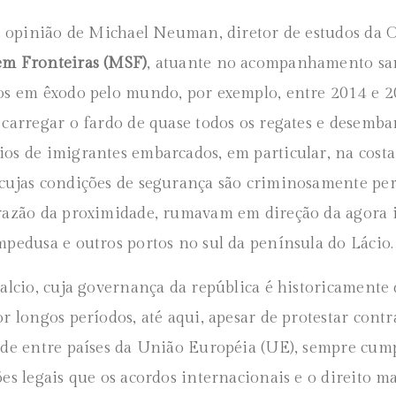
na opinião de Michael Neuman, diretor de estudos da
em Fronteiras (MSF)
, atuante no acompanhamento san
os em êxodo pelo mundo, por exemplo, entre 2014 e 20
 carregar o fardo de quase todos os regates e desemba
os de imigrantes embarcados, em particular, na costa
cujas condições de segurança são criminosamente peri
razão da proximidade, rumavam em direção da agora
mpedusa e outros portos no sul da península do Lácio.
alcio, cuja governança da república é historicamente d
r longos períodos, até aqui, apesar de protestar contra
ade entre países da União Européia (UE), sempre cu
ões legais que os acordos internacionais e o direito m