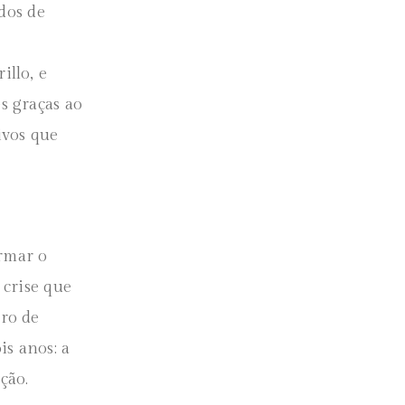
dos de
llo, e
s graças ao
ivos que
ormar o
 crise que
ro de
is anos: a
ção.