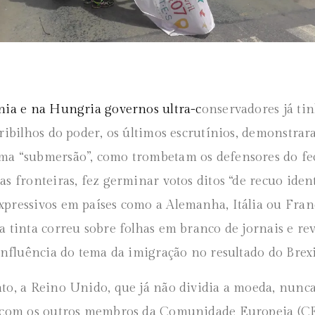
nia e na Hungria governos ultra-c
onservadores já ti
tribilhos do poder, os últimos escrutínios, demonstra
ma “submersão”, como trombetam os defensores do f
as fronteiras, fez germinar votos ditos “de recuo iden
pressivos em países como a Alemanha, Itália ou Fra
a tinta correu sobre folhas em branco de jornais e rev
 influência do tema da imigração no resultado do Brexi
to, a Reino Unido, que já não dividia a moeda, nunca
 com os outros membros da Comunidade Europeia (CE)