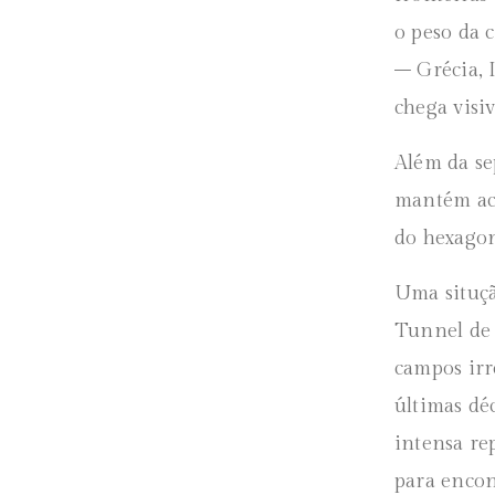
o peso da c
– Grécia, 
chega visi
Além da se
mantém aco
do hexagon
Uma situçã
Tunnel de 
campos irr
últimas dé
intensa re
para encon