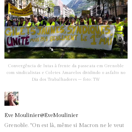
Convergência de lutas à frente da passeata em Grenoble
com sindicalistas e Coletes Amarelos dividindo o asfalto no
Dia dos Trabalhadores – foto: TW
Eve Moulinier
@EveMoulinier
Grenoble. “On est là, même si Macron ne le veut