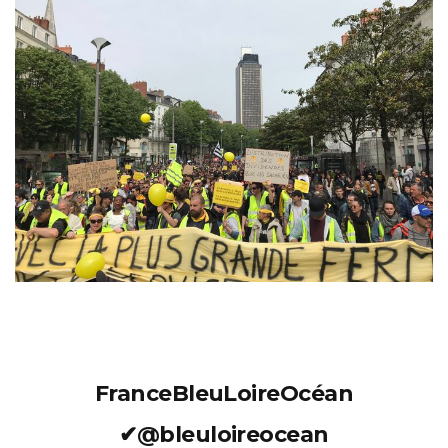
FranceBleuLoireOcéan
✔
@bleuloireocean