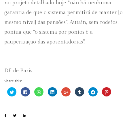
no projeto detalhado hoje “não há nenhuma
garantia de que o sistema permitirá de manter [o
mesmo nível] das pensões”. Autain, sem rodeios,
pontua que “o sistema por pontos é a
pauperização das aposentadorias”.
DF de Paris
Share this:
C
C
C
C
C
C
C
C
l
l
l
l
o
l
l
l
i
i
i
i
m
i
i
i
q
q
q
q
p
q
q
q
u
u
u
u
a
u
u
u
e
e
e
e
r
e
e
e
p
p
p
p
t
p
p
p
a
a
a
a
i
a
a
a
r
r
r
r
l
r
r
r
a
a
a
a
h
a
a
a