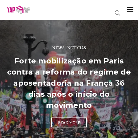
NEWS
,
NOTÍCIAS
Forte mobilização em Paris
contra a reforma do regime de
aposentadoria na França 36
dias após o início do
movimento
READ MORE